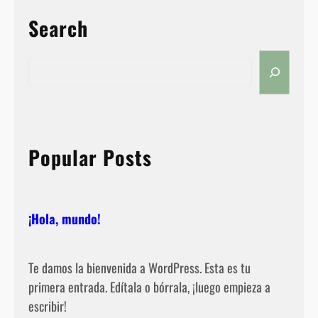
l
a
Search
,
m
S
u
e
n
a
d
r
o
c
!
Popular Posts
h
¡Hola, mundo!
Te damos la bienvenida a WordPress. Esta es tu
primera entrada. Edítala o bórrala, ¡luego empieza a
escribir!