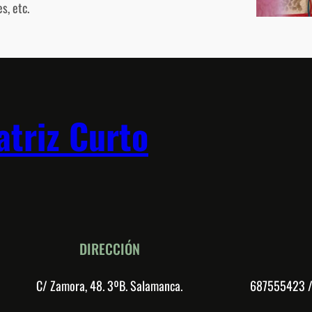
s, etc.
atriz Curto
DIRECCIÓN
C/ Zamora, 48. 3ºB. Salamanca.
687555423 / 