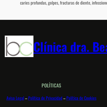
caries profundas, golpes, fracturas de diente, infeccione
Clínica dra. Be
POLÍTICAS
Aviso Legal
–
Política de Privacidad
–
Política de Cookies